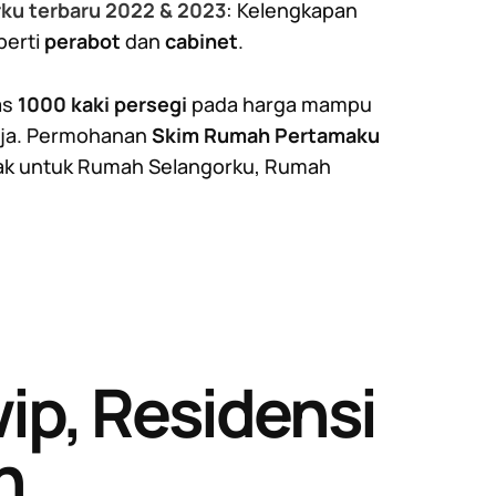
ku terbaru 2022 & 2023
: Kelengkapan
perti
perabot
dan
cabinet
.
as
1000 kaki persegi
pada harga mampu
ja. Permohanan
Skim Rumah Pertamaku
yak untuk Rumah Selangorku, Rumah
p, Residensi
h