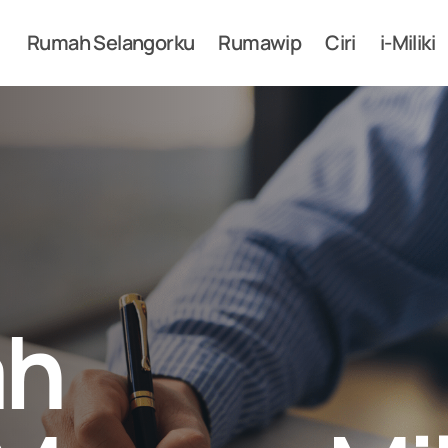
Rumah Selangorku
Rumawip
Ciri
i-Miliki
ah