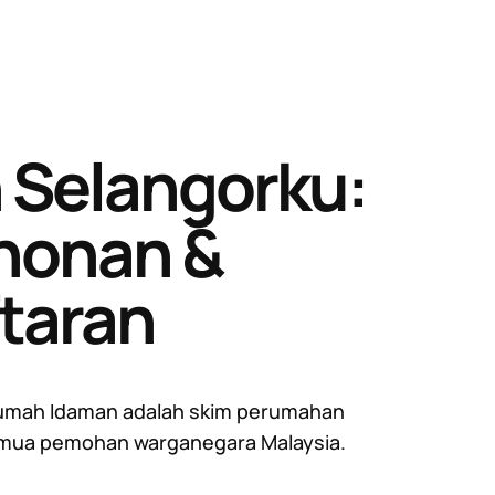
Selangorku:
honan &
taran
umah Idaman adalah skim perumahan
emua pemohan warganegara Malaysia.