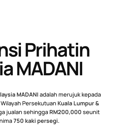
si Prihatin
ia MADANI
alaysia MADANI
adalah merujuk kepada
 Wilayah Persekutuan
Kuala Lumpur &
a jualan sehingga
RM200,000
seunit
inima
750 kaki persegi.