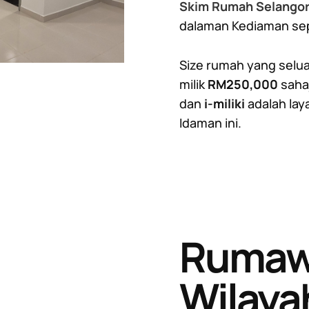
Skim Rumah Selangor
dalaman Kediaman se
Size rumah yang selu
milik
RM250,000
saha
dan
i-miliki
adalah la
Idaman ini.
Rumawi
Wilaya